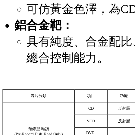
可仿黃金色澤，為CD
鋁合金靶：
具有純度、合金配比
總合控制能力。
碟片分類
項目
功能
CD
反射層
VCD
反射層
預錄型-唯讀
DVD-
(Pre-Record Disk, Read Only)