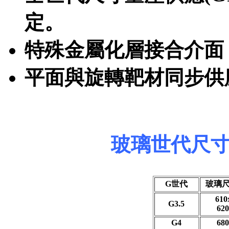
定。
特殊金屬化層接合介面
平面與旋轉靶材同步供
玻璃世代尺
G世代
玻璃尺
610
G3.5
620
G4
680