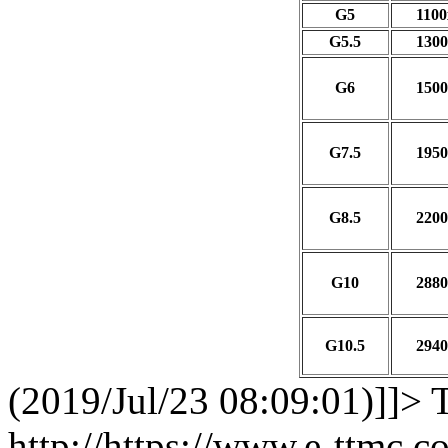
G5
1100
G5.5
1300
G6
1500
G7.5
1950
G8.5
2200
G10
2880
G10.5
2940
(2019/Jul/23 08:09:01)]]>
http://https://www.e-ttmc.